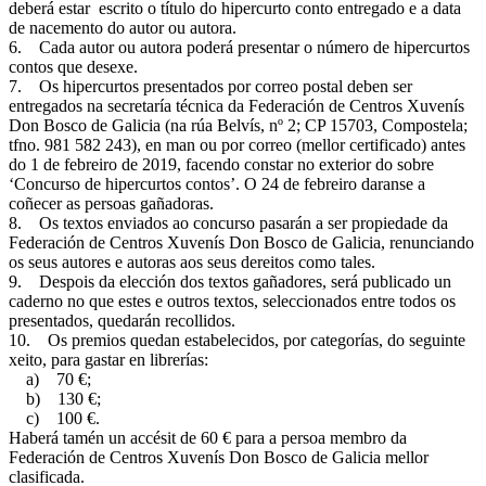
deberá estar escrito o título do hipercurto conto entregado e a data
de nacemento do autor ou autora.
6. Cada autor ou autora poderá presentar o número de hipercurtos
contos que desexe.
7. Os hipercurtos presentados por correo postal deben ser
entregados na secretaría técnica da Federación de Centros Xuvenís
Don Bosco de Galicia (na rúa Belvís, nº 2; CP 15703, Compostela;
tfno. 981 582 243), en man ou por correo (mellor certificado) antes
do 1 de febreiro de 2019, facendo constar no exterior do sobre
‘Concurso de hipercurtos contos’. O 24 de febreiro daranse a
coñecer as persoas gañadoras.
8. Os textos enviados ao concurso pasarán a ser propiedade da
Federación de Centros Xuvenís Don Bosco de Galicia, renunciando
os seus autores e autoras aos seus dereitos como tales.
9. Despois da elección dos textos gañadores, será publicado un
caderno no que estes e outros textos, seleccionados entre todos os
presentados, quedarán recollidos.
10. Os premios quedan estabelecidos, por categorías, do seguinte
xeito, para gastar en librerías:
a) 70 €;
b) 130 €;
c) 100 €.
Haberá tamén un accésit de 60 € para a persoa membro da
Federación de Centros Xuvenís Don Bosco de Galicia mellor
clasificada.