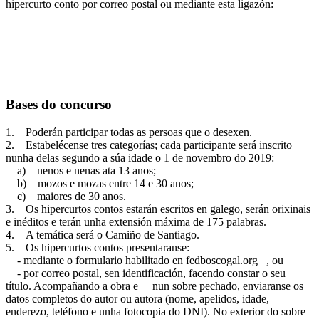
hipercurto conto por correo postal ou mediante esta ligazón:
Bases do concurso
1. Poderán participar todas as persoas que o desexen.
2. Estabelécense tres categorías; cada participante será inscrito
nunha delas segundo a súa idade o 1 de novembro do 2019:
a) nenos e nenas ata 13 anos;
b) mozos e mozas entre 14 e 30 anos;
c) maiores de 30 anos.
3. Os hipercurtos contos estarán escritos en galego, serán orixinais
e inéditos e terán unha extensión máxima de 175 palabras.
4. A temática será o Camiño de Santiago.
5. Os hipercurtos contos presentaranse:
- mediante o formulario habilitado en fedboscogal.org , ou
- por correo postal, sen identificación, facendo constar o seu
título. Acompañando a obra e nun sobre pechado, enviaranse os
datos completos do autor ou autora (nome, apelidos, idade,
enderezo, teléfono e unha fotocopia do DNI). No exterior do sobre